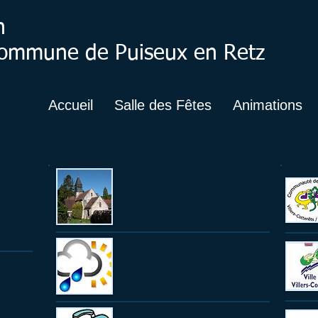
n
 Commune de Puiseux en Retz
Accueil
Salle des Fêtes
Animations
Infos Village
Découvrir le Village
Météo à 15 jours
Regroupement Scolaire