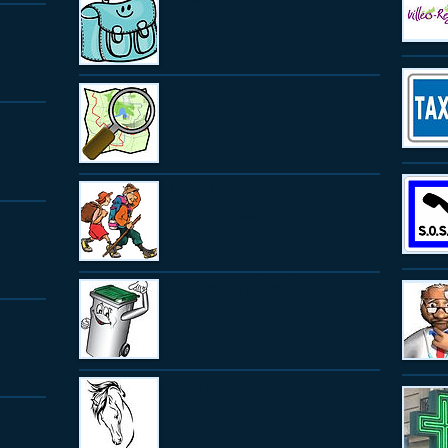
Plan du Village
Le Ru du Retz :
Randonnée
Ordures Ménagères
Gîte du Moulin d'Icare