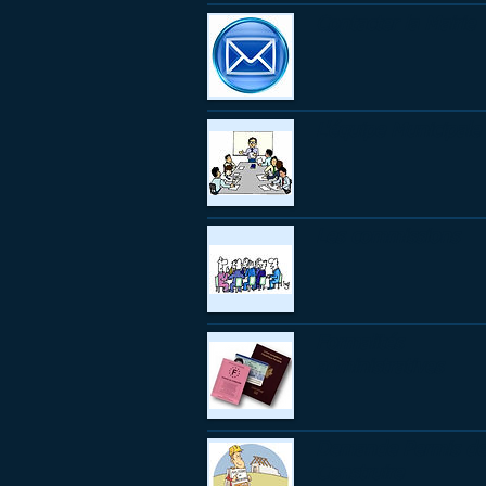
Contacter la Mairie
L'équipe Municipale
Les commissions
Formalités
administratives
Demande Permis de
Construire