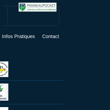
Infos Pratiques
Contact
Infos Pratiques
Communauté de
Commune
Mairie de Villers-
Cotterêts
Retzéo - Villéo