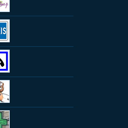
Taxis
Numéros d'urgences
Médecins
Pharmacies