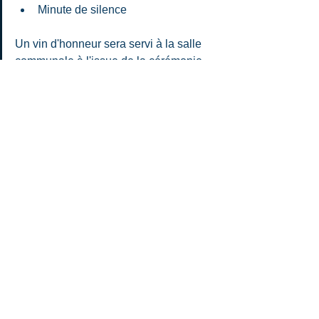
Minute de silence 
Un vin d'honneur sera servi à la salle 
communale à l'issue de la cérémonie.
Commentaires
Rédigez un commentaire...