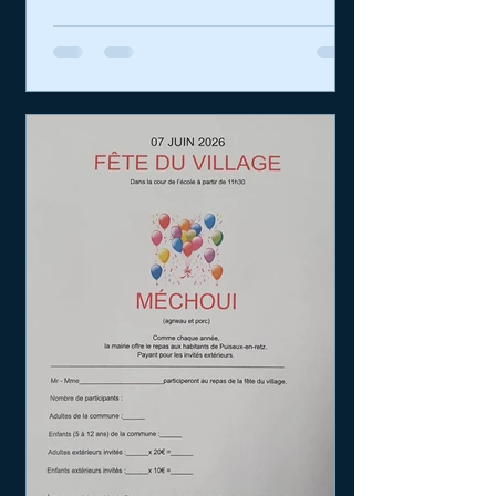
suppléants pour l'élection sénatoriale
2026 Désignation du référent
déontologue Désignation des membres
de la commission communale des
impôts indirects Instauration de la taxe
d'habitation sur les logements vacants
(THLV) Questions diverses Vous
pouvez , via le formulaire de contact,
nous