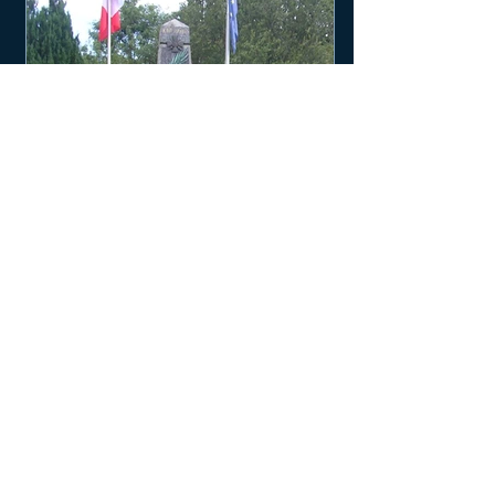
Information : Cérémonie du
08 Mai 2026
La commémoration de la victoire 1945