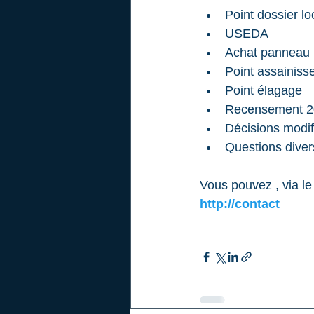
Point dossier l
USEDA
Achat panneau 
Point assainis
Point élagage
Recensement 20
Décisions modif
Questions dive
Vous pouvez , via le
http://contact