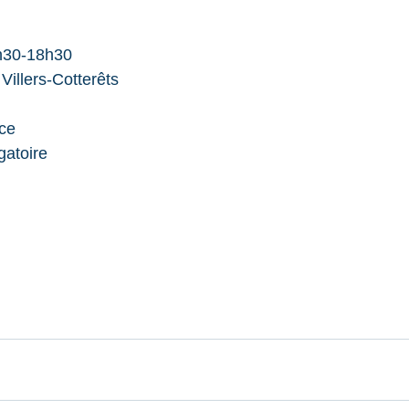
h30-18h30
illers-Cotterêts
ace
gatoire