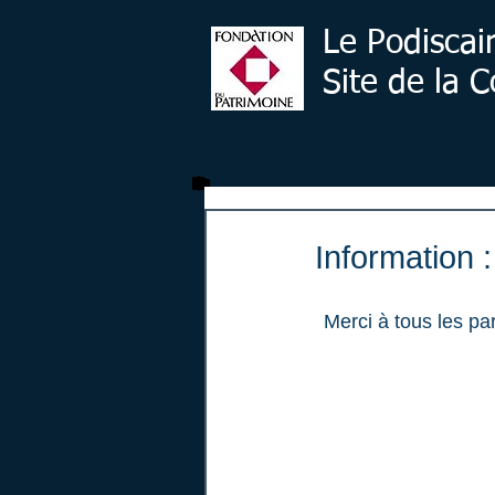
Le Podiscai
Site de la
Information :
 Merci à tous les participants et aux Podicaines & Podiscains pour les friandises et bonbons 