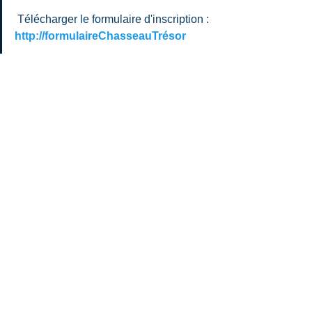
 Télécharger le formulaire d'inscription : 
http://formulaireChasseauTrésor
#informationpuiseux
Commentaires
Rédigez un commentaire...