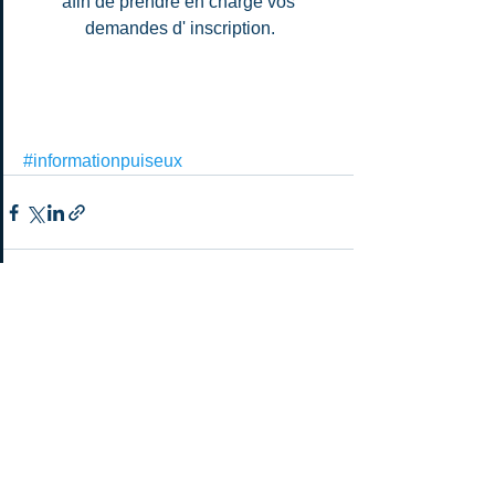
afin de prendre en charge vos 
demandes d' inscription.
#informationpuiseux
Commentaires
Rédigez un commentaire...