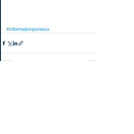
#informationpuiseux
Commentaires
Rédigez un commentaire...